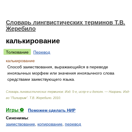
Словарь лингвистических терминов Т.В.
Жеребило
калькирование
Толкование
Перевод
калькирование
Способ заимствования, выражающийся в переводе
иноязычных морфем или значения иноязычного слова
средствами заимствующего языка.
Словарь лингвистических терминов: Изд. 5-е, испр-е и дополн. — Назрань: Изд-
во "Пилигрим"
.
Т.В. Жеребило
.
2010
.
Игры ⚽
Поможем сделать НИР
Синонимы
:
заимствование
,
копирование
,
перевод